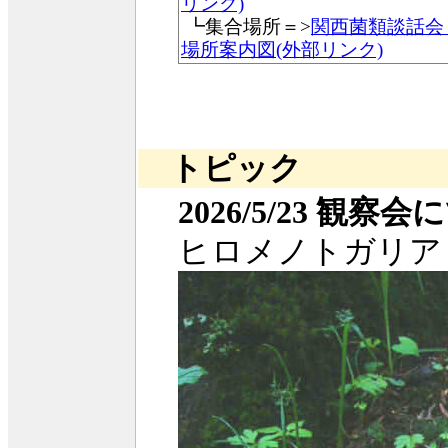
リンク)
┗集合場所＝>
関西菌類談話会 
場所案内図(外部リンク)
トピック
2026/5/23 観察会
ヒロメノトガリア