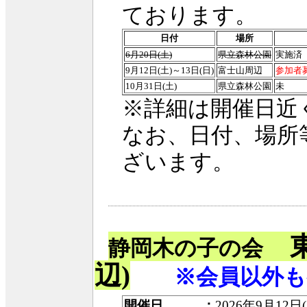
ております。
日付
場所
6月20日(土)
県立森林公園
実施済
9月12日(土)～13日(日)
富士山周辺
参加者
10月31日(土)
県立森林公園
未
※詳細は開催日近
なお、日付、場所
ざいます。
東
静岡木の子の会
辺)
※会員以外も
開催日 ：
2026年9月12