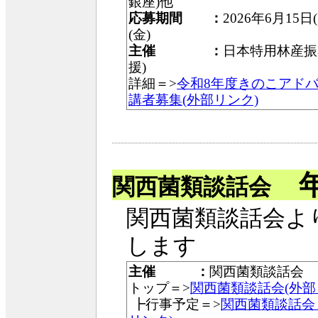
銀座)他
応募期間 ：
2026年6月15日
(金)
主催 ：
日本特用林産振
援)
詳細＝>
令和8年度きのこアド
講者募集(外部リンク)
年
関西菌類談話会
関西菌類談話会よ
します
主催 ：
関西菌類談話会
トップ＝>
関西菌類談話会(外部
┣行事予定＝>
関西菌類談話会 