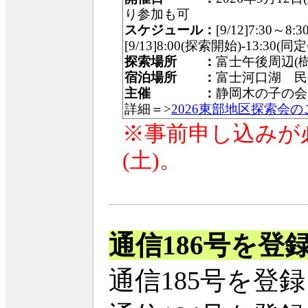
り参加も可
スケジュール：
[9/12]7:30～8
[9/13]8:00(探索開始)-13:30(
探索場所 ：
富士午後周辺(
宿泊場所 ：
富士河口湖 民
主催 ：
静岡木の子の会
詳細＝>
2026東部地区探索会のご案
※事前申し込みが
(土)。
通信186号を登
通信185号を登