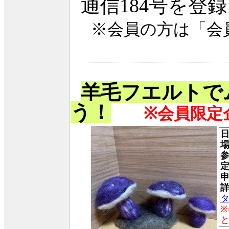
通信184号を登
※会員の方は「会
羊毛フエルトで
う！
※会員限定
タ