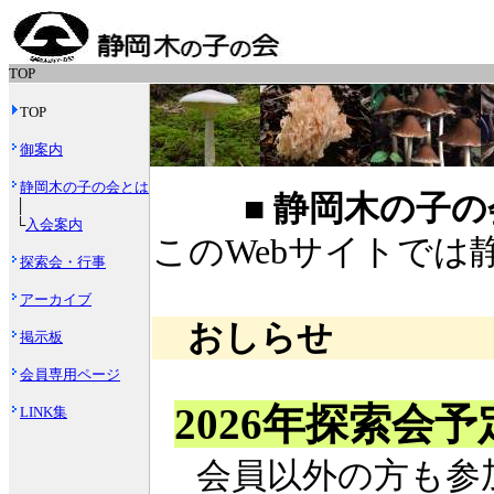
TOP
TOP
御案内
静岡木の子の会とは
■ 静岡木の子
│
└
入会案内
このWebサイトで
探索会・行事
アーカイブ
おしらせ
掲示板
会員専用ページ
2026年探索会予
LINK集
会員以外の方も参